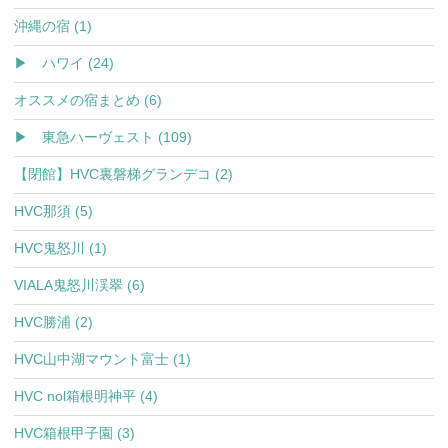
沖縄の宿 (1)
▶ ハワイ (24)
オススメの宿まとめ (6)
▶ 東急ハーヴェスト (109)
【閉館】HVC裏磐梯グランデコ (2)
HVC那須 (5)
HVC鬼怒川 (1)
VIALA鬼怒川渓翠 (6)
HVC勝浦 (2)
HVC山中湖マウント富士 (1)
HVC nol箱根明神平 (4)
HVC箱根甲子園 (3)